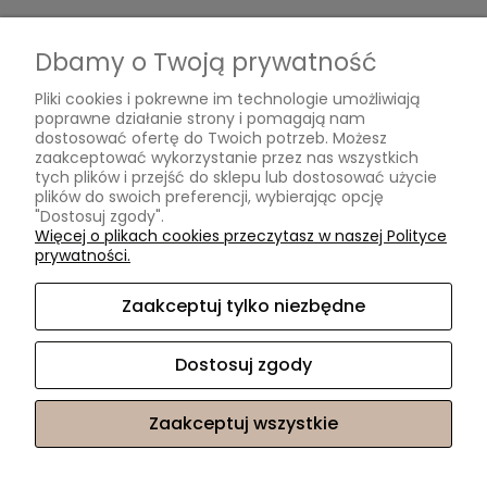
Formy płatności
Czas i koszty dostawy
Dbamy o Twoją prywatność
Czas realizacji zamówienia
Pliki cookies i pokrewne im technologie umożliwiają
poprawne działanie strony i pomagają nam
Informacje
dostosować ofertę do Twoich potrzeb. Możesz
zaakceptować wykorzystanie przez nas wszystkich
tych plików i przejść do sklepu lub dostosować użycie
Polityka prywatności
plików do swoich preferencji, wybierając opcję
"Dostosuj zgody".
O nas
Więcej o plikach cookies przeczytasz w naszej Polityce
prywatności.
Kontakt i dane firmy
O firmie
Zaakceptuj tylko niezbędne
Oryginalne tapety na ścianę Leszno | OtoStyl | ul. Szkolna 2/1 |
Dostosuj zgody
64-100 Leszno |
info@otostyl.com
|
533980983
| NIP:
6972269690 | REGON: 301268391
Zaakceptuj wszystkie
Sklep internetowy Shoper.pl