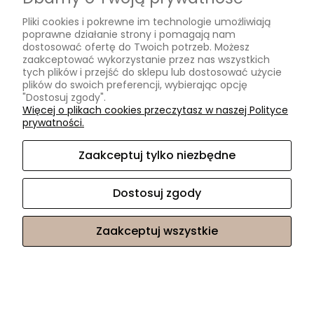
Pliki cookies i pokrewne im technologie umożliwiają
poprawne działanie strony i pomagają nam
dostosować ofertę do Twoich potrzeb. Możesz
zaakceptować wykorzystanie przez nas wszystkich
tych plików i przejść do sklepu lub dostosować użycie
plików do swoich preferencji, wybierając opcję
"Dostosuj zgody".
Więcej o plikach cookies przeczytasz w naszej Polityce
prywatności.
Zaakceptuj tylko niezbędne
Dostosuj zgody
Zaakceptuj wszystkie
OBRAZ NA PŁÓTNIE OBRAZ NA ŚCIANĘ KWIATY ZIELONY
GRANATOWY 145 X 45
169,90 zł