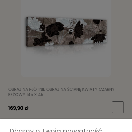
OBRAZ NA PŁÓTNIE OBRAZ NA ŚCIANĘ KWIATY CZARNY
BEŻOWY 145 X 45
169,90 zł
Dbamy o Twoją prywatność