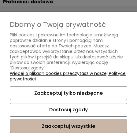
Płatności i dostawa
Formy płatności
Czas i koszty dostawy
Dbamy o Twoją prywatność
Czas realizacji zamówienia
Pliki cookies i pokrewne im technologie umożliwiają
poprawne działanie strony i pomagają nam
Informacje
dostosować ofertę do Twoich potrzeb. Możesz
zaakceptować wykorzystanie przez nas wszystkich
Polityka prywatności
tych plików i przejść do sklepu lub dostosować użycie
plików do swoich preferencji, wybierając opcję
"Dostosuj zgody".
O nas
Więcej o plikach cookies przeczytasz w naszej Polityce
prywatności.
Kontakt i dane firmy
O firmie
Zaakceptuj tylko niezbędne
Oryginalne tapety na ścianę Leszno | OtoStyl | ul. Szkolna 2/1 |
Dostosuj zgody
64-100 Leszno |
info@otostyl.com
|
533980983
| NIP:
6972269690 | REGON: 301268391
Zaakceptuj wszystkie