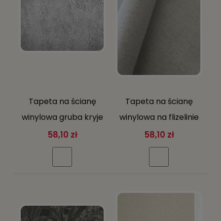
Tapeta na ścianę
Tapeta na ścianę
winylowa gruba kryje
winylowa na flizelinie
niedoskonałości
imitacja tkaniny
58,10 zł
58,10 zł
surowy beton tynk
szary beż