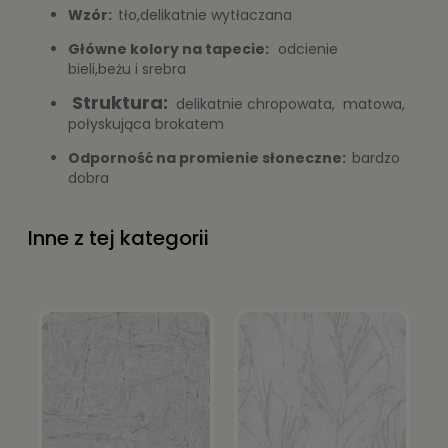
Wzór:
tło,delikatnie wytłaczana
Główne kolory na tapecie:
odcienie
bieli,beżu i srebra
Struktura:
delikatnie chropowata,
matowa,
połyskująca brokatem
Odporność na promienie słoneczne:
bardzo
dobra
Polecany klej:
Vlizo
Inne z tej kategorii
Zastosowanie:
tapeta do pokoju
tapeta do sypialni
tapeta na korytarz
tapeta do kuchni