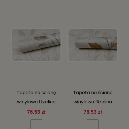
Tapeta na ścianę
Tapeta na ścianę
winylowa flizelina
winylowa flizelina
liście brokat beżowo
gałązki liście beż
76,53 zł
76,53 zł
kremowa
krem brąz