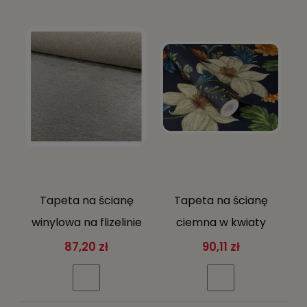
Tapeta na ścianę
Tapeta na ścianę
winylowa na flizelinie
ciemna w kwiaty
tynk ozdobny
RETRO czarne tło na
87,20 zł
90,11 zł
drapany ze złotym
flizelinie
brok