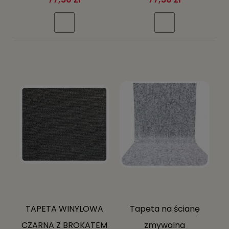
betonowym tle
rustykalny
przecierany
TAPETA WINYLOWA
Tapeta na ścianę
CZARNA Z BROKATEM
zmywalna