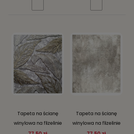
Tapeta na ścianę
Tapeta na ścianę
winylowa na flizelinie
winylowa na flizelinie
duże liście złote na
mur beton
77,50 zł
77,50 zł