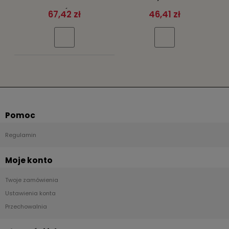
TAPETY ŚCIENNE
przecierany stary
67,42 zł
46,41 zł
beton z drobinkami
brokatu
Pomoc
Regulamin
Moje konto
Twoje zamówienia
Ustawienia konta
Przechowalnia