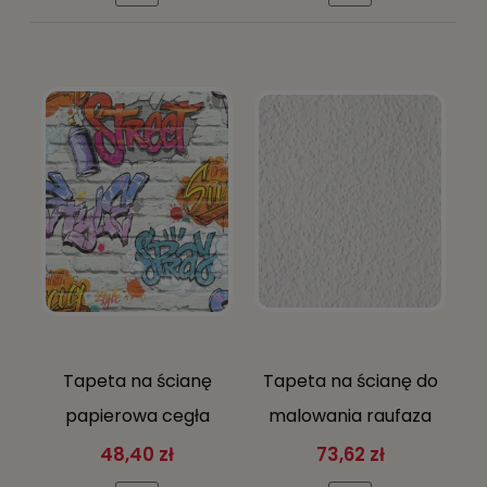
Tapeta na ścianę
Tapeta na ścianę do
papierowa cegła
malowania raufaza
grafiti młodzieżowa
vanessa
48,40 zł
73,62 zł
wielokolorowa