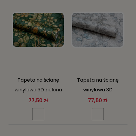
Tapeta na ścianę
Tapeta na ścianę
winylowa 3D zielona
winylowa 3D
strukturalna
zdobione liście na
77,50 zł
77,50 zł
wytłaczane liście
betonowym tle
złoto
brokat