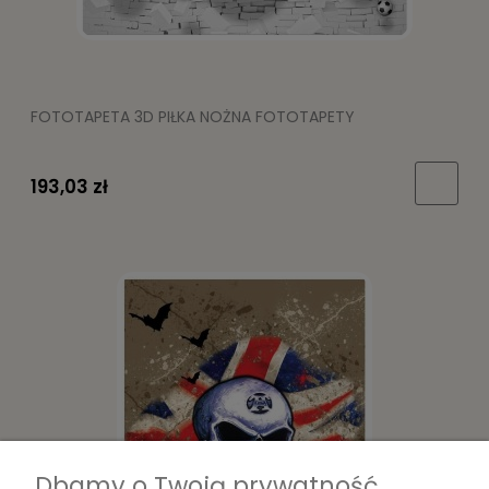
FOTOTAPETA 3D PIŁKA NOŻNA FOTOTAPETY
193,03 zł
Dbamy o Twoją prywatność