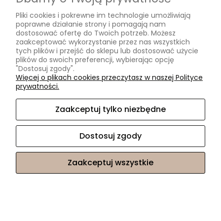
Pliki cookies i pokrewne im technologie umożliwiają
poprawne działanie strony i pomagają nam
dostosować ofertę do Twoich potrzeb. Możesz
zaakceptować wykorzystanie przez nas wszystkich
tych plików i przejść do sklepu lub dostosować użycie
plików do swoich preferencji, wybierając opcję
"Dostosuj zgody".
FOTOTAPETA DO POKOJU MŁODZIEŻOWEGO
Więcej o plikach cookies przeczytasz w naszej Polityce
prywatności.
241,53 zł
Zaakceptuj tylko niezbędne
Dostosuj zgody
Zaakceptuj wszystkie