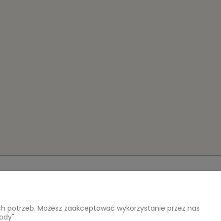
O nas
atności
Kontakt i dane firmy
ich potrzeb. Możesz zaakceptować wykorzystanie przez nas
O firmie
ody".