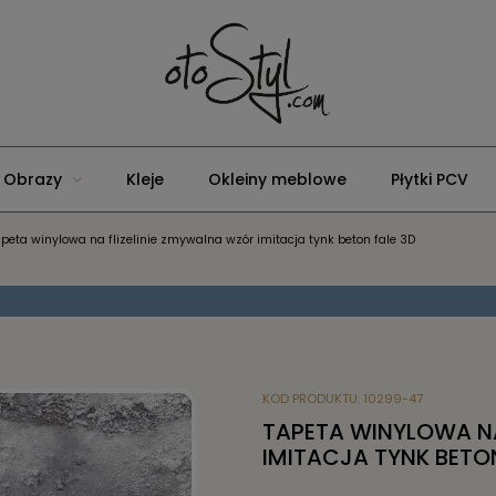
Obrazy
Kleje
Okleiny meblowe
Płytki PCV
apeta winylowa na flizelinie zmywalna wzór imitacja tynk beton fale 3D
KOD PRODUKTU:
10299-47
TAPETA WINYLOWA NA
IMITACJA TYNK BETON