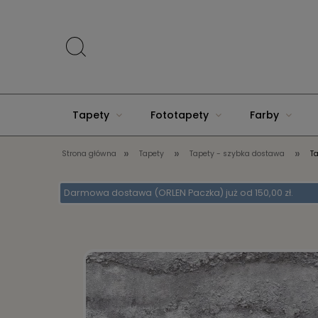
Tapety
Fototapety
Farby
»
»
»
Strona główna
Tapety
Tapety - szybka dostawa
T
Akcesoria do domu
Darmowa dostawa (ORLEN Paczka) już od 150,00 zł.