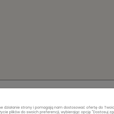
Płatności i dostawa
Informacje
a
Formy płatności
Polityka pryw
awne działanie strony i pomagają nam dostosować ofertę do Two
Czas i koszty dostawy
życie plików do swoich preferencji, wybierając opcję "Dostosuj zg