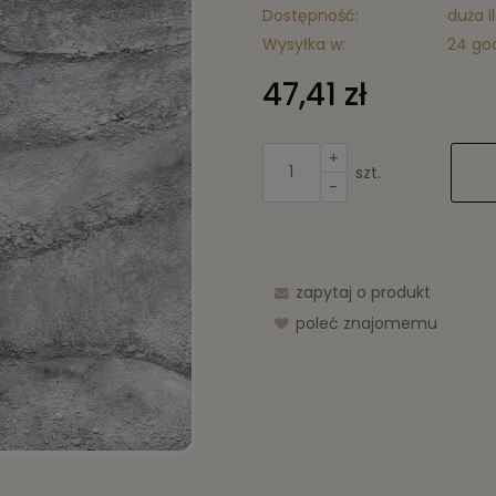
Dostępność:
duża i
Wysyłka w:
24 go
47,41 zł
+
szt.
-
zapytaj o produkt
poleć znajomemu