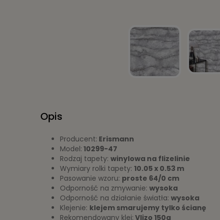
Opis
Producent:
Erismann
Model:
10299-47
Rodzaj tapety:
winylowa na flizelinie
Wymiary rolki tapety:
10.05 x 0.53 m
Pasowanie wzoru:
proste 64/0 cm
Odporność na zmywanie:
wysoka
Odporność na działanie światła:
wysoka
Klejenie:
klejem smarujemy tylko ścianę
Rekomendowany klej:
Vlizo 150g