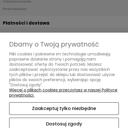
Ustawienia konta
Zalety tapet winylowych na flizelinie:
Przechowalnia
łatwe i szybkie układanie ( klej nakładamy tylko na
ścianę ! )
Płatności i dostawa
łatwe usuwanie tapety ze ścian na sucho
Formy płatności
powłoka winylowa sprawia, że tapety są bardziej
Czas i koszty dostawy
Dbamy o Twoją prywatność
wytrzymałe niż farby
Czas realizacji zamówienia
Pliki cookies i pokrewne im technologie umożliwiają
przepuszcza wilgoć, dzięki czemu ściana ''
poprawne działanie strony i pomagają nam
oddycha ''
Informacje
dostosować ofertę do Twoich potrzeb. Możesz
zaakceptować wykorzystanie przez nas wszystkich
Polityka prywatności
tych plików i przejść do sklepu lub dostosować użycie
plików do swoich preferencji, wybierając opcję
"Dostosuj zgody".
O nas
Więcej o plikach cookies przeczytasz w naszej Polityce
Niezbędne akcesoria do tapetowania dostępne na
prywatności.
pozostałych naszych aukcjach:
Kontakt i dane firmy
nóż do tapet
O firmie
Zaakceptuj tylko niezbędne
rolka dociskowa
Oryginalne tapety na ścianę Leszno | OtoStyl | ul. Szkolna 2/1 |
Dostosuj zgody
pędzel
64-100 Leszno |
info@otostyl.com
|
533980983
| NIP: