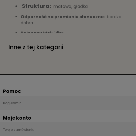
Struktura:
matowa, gładka.
Odporność na promienie słoneczne:
bardzo
dobra
Polecany klej:
Vlizo
Inne z tej kategorii
Zastosowanie:
tapeta do pokoju
tapeta do sypialni
Pomoc
tapeta na korytarz
tapeta do kuchni
Regulamin
tapeta do hoteli i restauracji
Moje konto
Twoje zamówienia