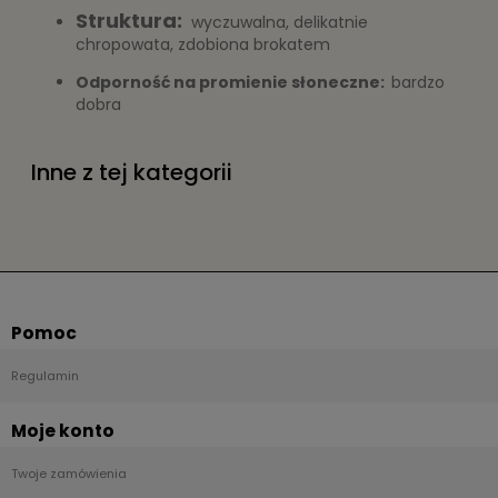
Struktura:
wyczuwalna, delikatnie
chropowata, zdobiona brokatem
Odporność na promienie słoneczne:
bardzo
dobra
Polecany klej:
Vlizo
Inne z tej kategorii
Zastosowanie:
tapeta do pokoju
tapeta do sypialni
Pomoc
tapeta na korytarz
Regulamin
tapeta do kuchni
Moje konto
tapeta do hoteli i restauracji
Twoje zamówienia