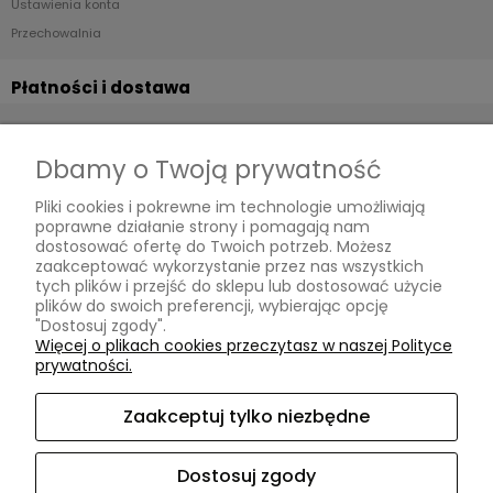
Ustawienia konta
Przechowalnia
Zalety tapet winylowych na flizelinie:
łatwe i szybkie układanie ( klej nakładamy tylko na
Płatności i dostawa
ścianę ! )
Formy płatności
łatwe usuwanie tapety ze ścian na sucho
Czas i koszty dostawy
Dbamy o Twoją prywatność
powłoka winylowa sprawia, że tapety są bardziej
Czas realizacji zamówienia
wytrzymałe niż farby
Pliki cookies i pokrewne im technologie umożliwiają
poprawne działanie strony i pomagają nam
przepuszcza wilgoć, dzięki czemu ściana ''
Informacje
dostosować ofertę do Twoich potrzeb. Możesz
oddycha ''
zaakceptować wykorzystanie przez nas wszystkich
tych plików i przejść do sklepu lub dostosować użycie
Polityka prywatności
plików do swoich preferencji, wybierając opcję
"Dostosuj zgody".
O nas
Więcej o plikach cookies przeczytasz w naszej Polityce
prywatności.
Niezbędne akcesoria do tapetowania dostępne na
Kontakt i dane firmy
pozostałych naszych aukcjach:
O firmie
Zaakceptuj tylko niezbędne
szczotka dociskowa
nóż do tapet
Oryginalne tapety na ścianę Leszno | OtoStyl | ul. Szkolna 2/1 |
Dostosuj zgody
64-100 Leszno |
info@otostyl.com
|
533980983
| NIP: