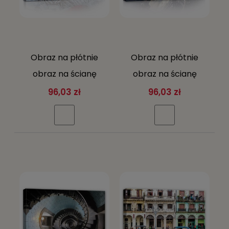
Obraz na płótnie
Obraz na płótnie
obraz na ścianę
obraz na ścianę
szary czerwony
czarny szary wieża
96,03 zł
96,03 zł
wnętrze loft okna 60
eiffla paryż 60 x 40
x 40