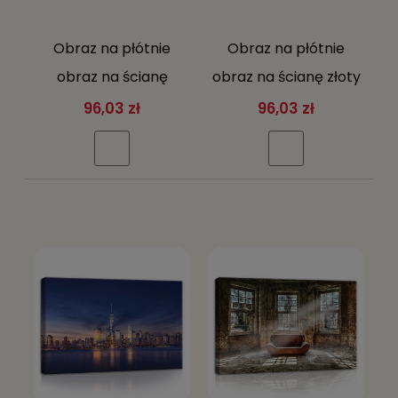
Obraz na płótnie
Obraz na płótnie
obraz na ścianę
obraz na ścianę złoty
różowy niebieski
niebieski koloseum
96,03 zł
96,03 zł
most miasto 60 x 40
rzym 60 x 40