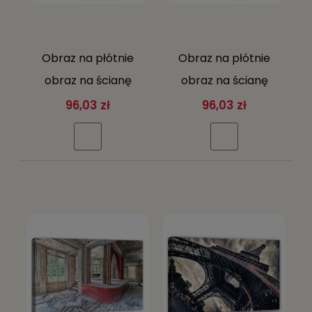
Obraz na płótnie
Obraz na płótnie
obraz na ścianę
obraz na ścianę
niebieski złoty
brązowy szary loft
96,03 zł
96,03 zł
panorama miasta
wnętrze kanapa 60 x
noc 60
40