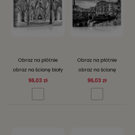
Obraz na płótnie
Obraz na płótnie
obraz na ścianę biały
obraz na ścianę
szary architektura
czarny biały wenecja
96,03 zł
96,03 zł
łuki kolumny
gondole kanał 60 x
40