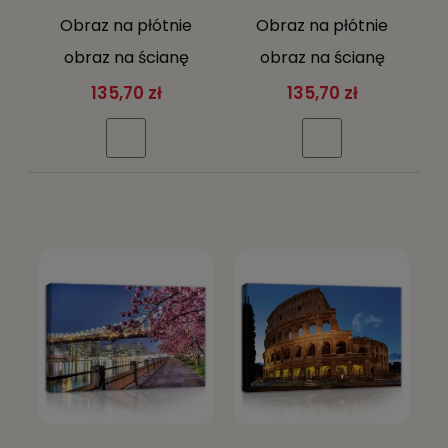
Wysokość:
40 cm
Obraz na płótnie
Obraz na płótnie
Sposób wykonania:
druk cyfrowy
Materiał wykonania:
płótno
obraz na ścianę
obraz na ścianę
Format:
poziomy
Różowy Szary Wieża
Czarny Biały
Tematyka:
inna tematyka
135,70 zł
135,70 zł
Eiffla Paryż
Panorama Nowego
Jorku