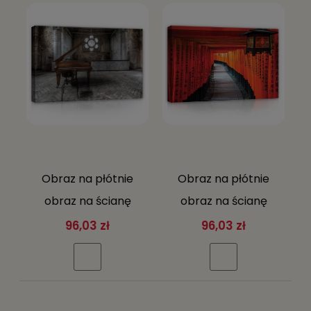
Obraz na płótnie
Obraz na płótnie
obraz na ścianę
obraz na ścianę
brązowy szary
czerwony czarny
96,03 zł
96,03 zł
fortepian wnętrze
brama torii japonia ś