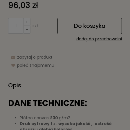
96,03 zł
+
Do koszyka
szt.
-
dodaj do przechowalni
zapytaj o produkt
poleć znajomemu
Opis
DANE TECHNICZNE:
Płótno canvas
230
g/m2.
Druk cyfrowy
to :
wysoka jakość
,
ostrość
obrazu
i
głębia kolorów
.