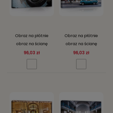
Obraz na płótnie
Obraz na płótnie
obraz na ścianę
obraz na ścianę
czarny niebieski
zielony beżowy
96,03 zł
96,03 zł
spiralne schody wnę
miasto ulica
samochód