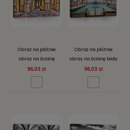
Obraz na płótnie
Obraz na płótnie
obraz na ścianę
obraz na ścianę biały
beżowy brązowy
niebieski basen
96,03 zł
96,03 zł
wnętrze drzwi loft 60
wnętrze
x 40