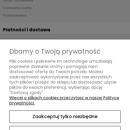
Twoje zamówienia
Ustawienia konta
Przechowalnia
Płatności i dostawa
Formy płatności
Czas i koszty dostawy
Dbamy o Twoją prywatność
Czas realizacji zamówienia
Pliki cookies i pokrewne im technologie umożliwiają
poprawne działanie strony i pomagają nam
Informacje
dostosować ofertę do Twoich potrzeb. Możesz
zaakceptować wykorzystanie przez nas wszystkich
Polityka prywatności
tych plików i przejść do sklepu lub dostosować użycie
plików do swoich preferencji, wybierając opcję
"Dostosuj zgody".
O nas
Więcej o plikach cookies przeczytasz w naszej Polityce
prywatności.
Kontakt i dane firmy
O firmie
Zaakceptuj tylko niezbędne
Oryginalne tapety na ścianę Leszno | OtoStyl | ul. Szkolna 2/1 |