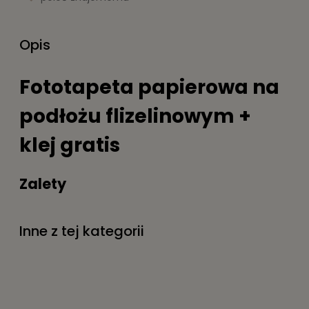
Opis
Fototapeta papierowa na
podłożu flizelinowym +
klej gratis
Zalety
Druk metodą lateksową ,bezzapachową i
ekologiczną
Inne z tej kategorii
Łatwe i estetyczne przyklejanie, odklejanie na
sucho
Idealne pasowanie brytów
Właściwości maskujące wszelkie nierówności
ściany