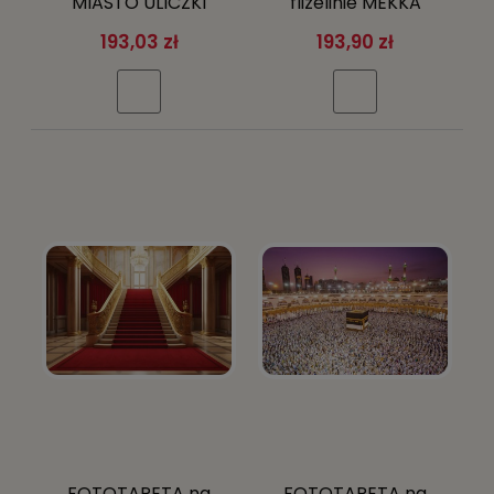
MIASTO ULICZKI
flizelinie MEKKA
FOTOTAPETY
pielgrzymi Arabia +
193,03 zł
193,90 zł
klej gratis
FOTOTAPETA na
FOTOTAPETA na