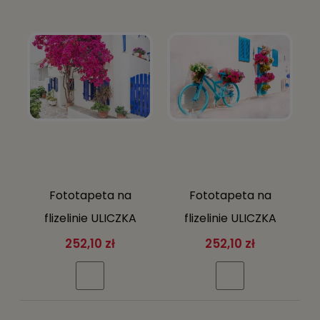
żółtego i złota
Rodzaj:
Fizelinowa
Szerokość:
368 cm
Gramatura:
130 g/m²
Liczba elementów:
4
Wysokość:
254 cm
Orientacja:
pozioma
Fototapeta na
Fototapeta na
flizelinie ULICZKA
flizelinie ULICZKA
greckie miasto
greckie miasto
252,10 zł
252,10 zł
kwiaty ŻYWE KOLORY
kwiaty ŻYWE KOLORY
+ KLEJ
+ KLEJ