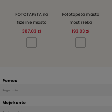
FOTOTAPETA na
Fototapeta miasto
flizelinie miasto
most rzeka
SUPER EFEKT 3D
fototapety
387,03 zł
193,03 zł
schody +klej gratis
Pomoc
Regulamin
Moje konto