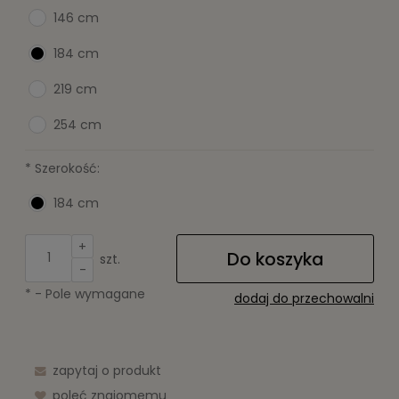
146 cm
184 cm
219 cm
254 cm
*
Szerokość:
184 cm
+
Do koszyka
szt.
-
*
- Pole wymagane
dodaj do przechowalni
zapytaj o produkt
poleć znajomemu