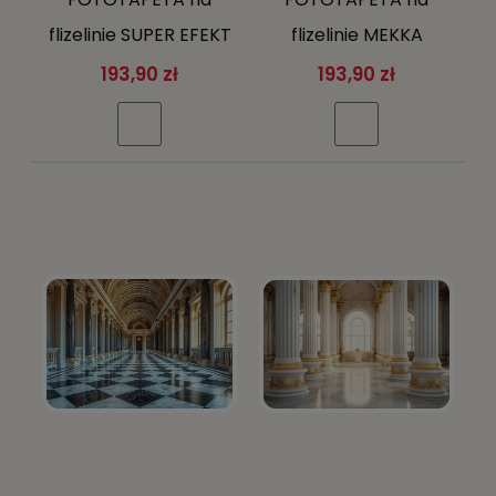
flizelinie SUPER EFEKT
flizelinie MEKKA
3D schody + klej
pielgrzymi Arabia +
193,90 zł
193,90 zł
gratis
klej gratis