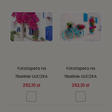
szarości i srebra, Odcienie zieleni, Odcienie
żółtego i złota
Rodzaj:
Fizelinowa
Szerokość:
368 cm
Gramatura:
130 g/m²
Liczba elementów:
4
Wysokość:
254 cm
Orientacja:
pozioma
Fototapeta na
Fototapeta na
flizelinie ULICZKA
flizelinie ULICZKA
greckie miasto
greckie miasto
252,10 zł
252,10 zł
kwiaty ŻYWE KOLORY
kwiaty ŻYWE KOLORY
+ KLEJ
+ KLEJ