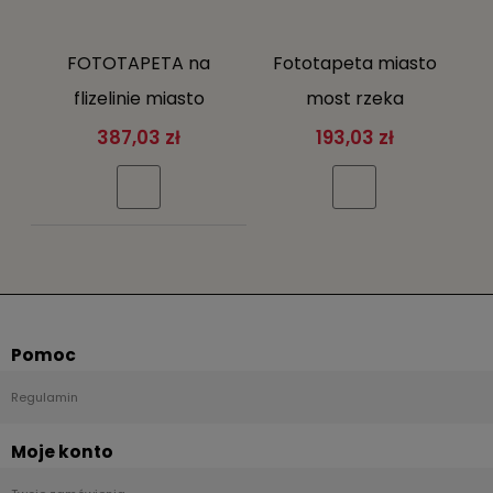
FOTOTAPETA na
Fototapeta miasto
flizelinie miasto
most rzeka
SUPER EFEKT 3D
fototapety
387,03 zł
193,03 zł
schody +klej gratis
Pomoc
Regulamin
Moje konto