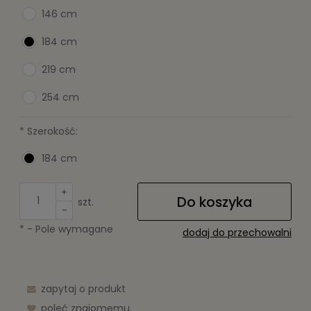
146 cm
184 cm
219 cm
254 cm
*
Szerokość:
184 cm
+
Do koszyka
szt.
-
*
- Pole wymagane
dodaj do przechowalni
zapytaj o produkt
poleć znajomemu