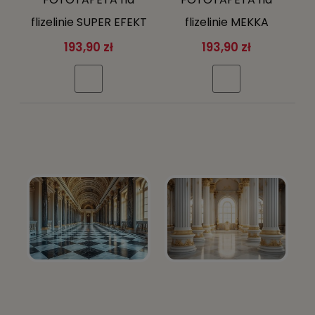
flizelinie SUPER EFEKT
flizelinie MEKKA
3D schody + klej
pielgrzymi Arabia +
193,90 zł
193,90 zł
gratis
klej gratis