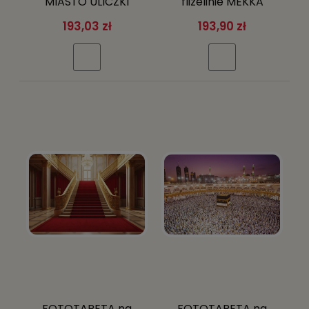
MIASTO ULICZKI
flizelinie MEKKA
FOTOTAPETY
pielgrzymi Arabia +
193,03 zł
193,90 zł
klej gratis
FOTOTAPETA na
FOTOTAPETA na