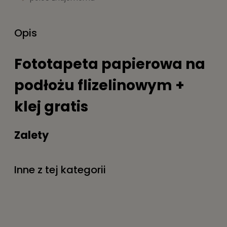
Opis
Fototapeta papierowa na
podłożu flizelinowym +
klej gratis
Zalety
Druk metodą lateksową ,bezzapachową i
ekologiczną
Inne z tej kategorii
Łatwe i estetyczne przyklejanie, odklejanie na
sucho
Idealne pasowanie brytów
Właściwości maskujące wszelkie nierówności
ściany