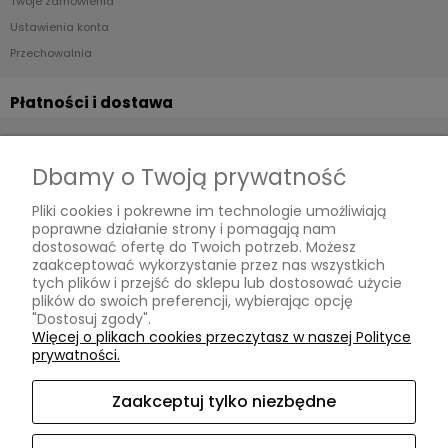
Twoje zamówienia
Ustawienia konta
Przechowalnia
Płatności i dostawa
Formy płatności
Czas i koszty dostawy
Dbamy o Twoją prywatność
Czas realizacji zamówienia
Pliki cookies i pokrewne im technologie umożliwiają
poprawne działanie strony i pomagają nam
Informacje
dostosować ofertę do Twoich potrzeb. Możesz
zaakceptować wykorzystanie przez nas wszystkich
Polityka prywatności
tych plików i przejść do sklepu lub dostosować użycie
plików do swoich preferencji, wybierając opcję
"Dostosuj zgody".
O nas
Więcej o plikach cookies przeczytasz w naszej Polityce
prywatności.
Kontakt i dane firmy
O firmie
Zaakceptuj tylko niezbędne
Oryginalne tapety na ścianę Leszno | OtoStyl | ul. Szkolna 2/1 |