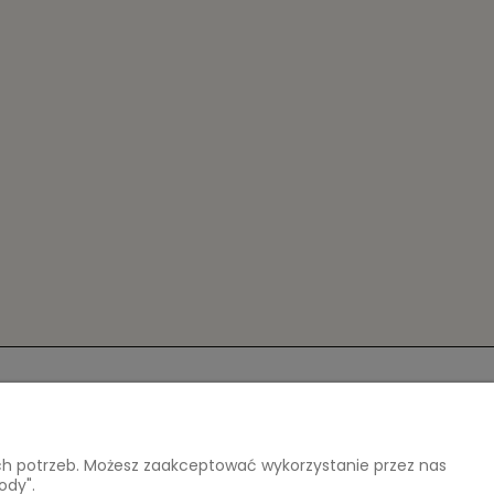
niebieskiego, Odcienie pomarańczowego, Odcienie
O nas
atności
Kontakt i dane firmy
ich potrzeb. Możesz zaakceptować wykorzystanie przez nas
O firmie
ody".