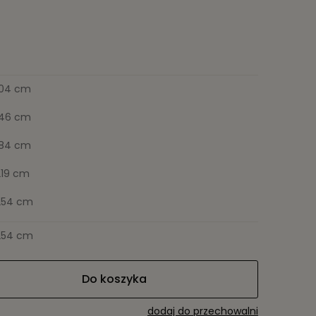
104 cm
146 cm
184 cm
219 cm
254 cm
254 cm
Do koszyka
dodaj do przechowalni