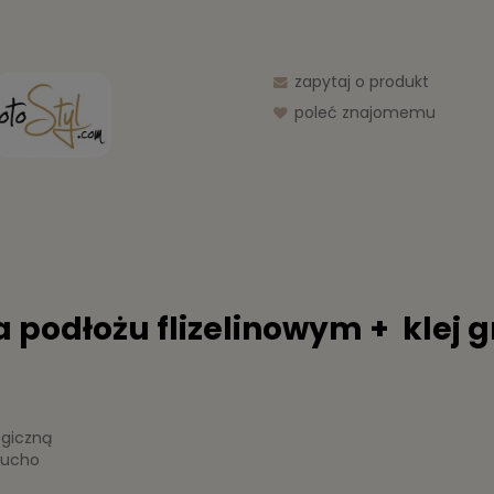
zapytaj o produkt
poleć znajomemu
podłożu flizelinowym + klej g
ogiczną
 sucho