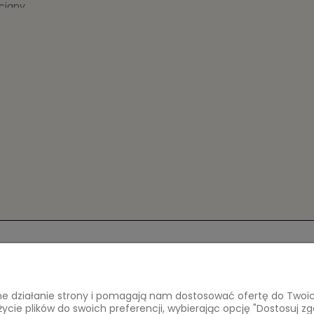
ciany
, dzięki czemu unikamy efektu „bąbli” na ścianie
 kleju
PROSIMY PRZECZYTAĆ INSTRUKCJĘ.
ówienie
Płatności i dostawa
Informacje
a
Formy płatności
Polityka pryw
awne działanie strony i pomagają nam dostosować ofertę do Two
Czas i koszty dostawy
życie plików do swoich preferencji, wybierając opcję "Dostosuj zg