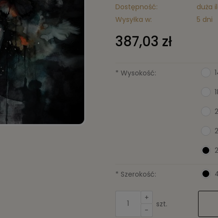
Dostępność:
duża i
Wysyłka w:
5 dni
387,03 zł
*
Wysokość:
*
Szerokość:
+
szt.
-