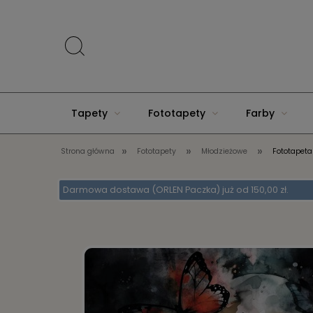
Tapety
Fototapety
Farby
»
»
»
Strona główna
Fototapety
Młodzieżowe
Fototapeta
Akcesoria do domu
Darmowa dostawa (ORLEN Paczka) już od 150,00 zł.