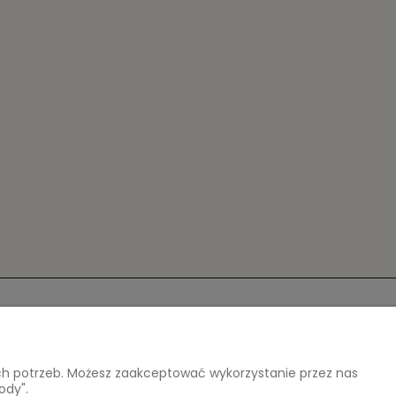
O nas
atności
Kontakt i dane firmy
ich potrzeb. Możesz zaakceptować wykorzystanie przez nas
O firmie
ody".