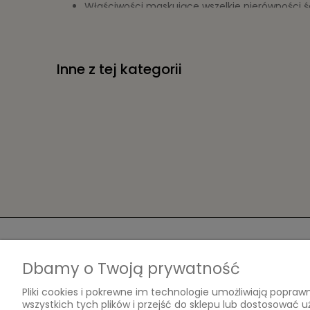
Właściwości maskujące wszelkie nierówności ś
Fototapeta nie marszczy się pod wpływem kleju
Fototapeta nie zmienia rozmiaru pod wpływem
Fototapeta składa się z kilku elementów
Inne z tej kategorii
Instrukcja
Oczyść i zagruntuj ścianę
Posmaruj dokładnie ścianę klejem
Suche elementy fototapety przyłóż do ściany
Gotowe :)
PRZED PRZYSTĄPIENIEM DO FOTOTAPETOWANIA, 
Produkt nieprefabrykowany , na specjalne zam
Jeżeli chcesz:
Pomoc
Moje konto
Dbamy o Twoją prywatność
INNY WYMIAR fototapety
Regulamin
Twoje zamówieni
Pliki cookies i pokrewne im technologie umożliwiają popr
Ustawienia konta
wszystkich tych plików i przejść do sklepu lub dostosować u