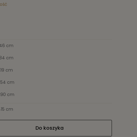
lość
146 cm
184 cm
219 cm
254 cm
290 cm
415 cm
Do koszyka