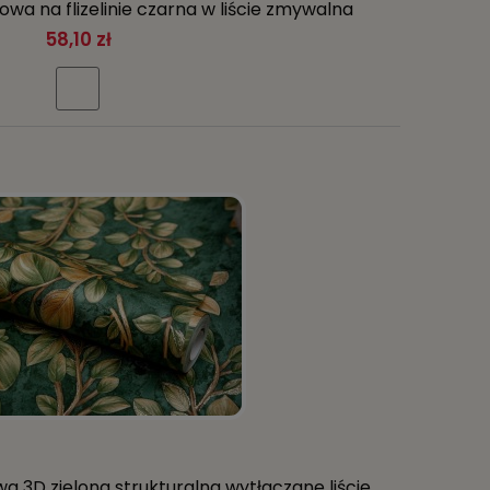
owa na flizelinie czarna w liście zmywalna
58,10 zł
a 3D zielona strukturalna wytłaczane liście