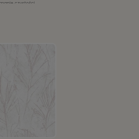
ymanie czystości.
wilgotną szmatką.
asycznych i nowoczesnych wnętrzach, jako element
onie, przedpokoju, kuchni, a nawet w łazience.