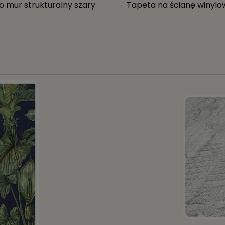
 mur strukturalny szary
Tapeta na ścianę winylow
ne
 odcienie żółtego i złota