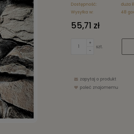
Dostępność:
duża i
Wysyłka w:
48 go
55,71 zł
+
szt.
-
zapytaj o produkt
poleć znajomemu