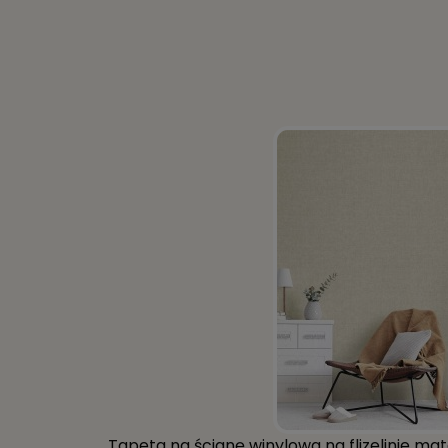
Tapeta na ścianę winylowa na flizelinie ma