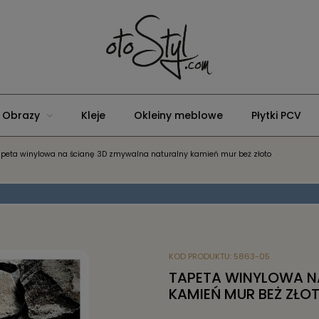
Obrazy
Kleje
Okleiny meblowe
Płytki PCV
apeta winylowa na ścianę 3D zmywalna naturalny kamień mur beż złoto
KOD PRODUKTU:
5863-05
TAPETA WINYLOWA N
KAMIEŃ MUR BEŻ ZŁO