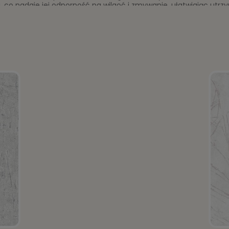
 co nadaje jej odporność na wilgoć i zmywanie, ułatwiając utrz
dobnie odporna na zmywanie, co pozwala na usuwanie zabrudzeń 
ć drobne nierówności i pęknięcia ścian.
 stylu loftowym, industrialnym, rustykalnym, a także w kl
czenia.
peta może być stosowana w różnych pomieszczeniach, w tym w sal
ka, ściany TV, wnęki, tworząc efektowny akcent dekoracyjny.
 klej nakłada się bezpośrednio na ścianę, a nie na tapetę.
esztek kleju.
na pozostałych naszych aukcjach: