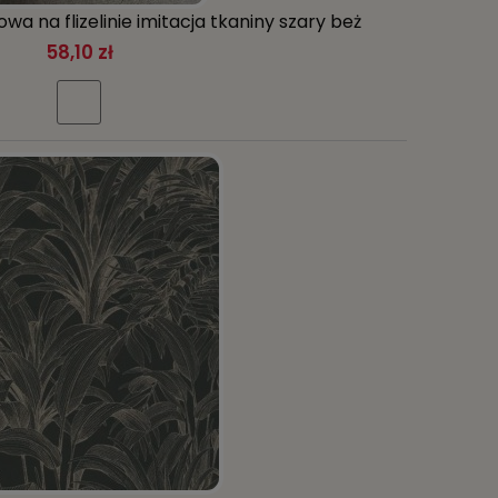
wa na flizelinie imitacja tkaniny szary beż
58,10 zł