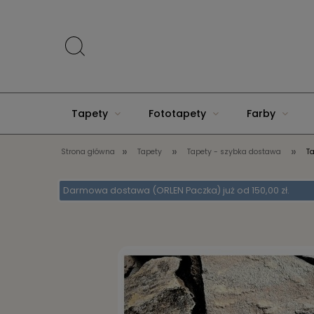
Tapety
Fototapety
Farby
»
»
»
Strona główna
Tapety
Tapety - szybka dostawa
T
Akcesoria do domu
Darmowa dostawa (ORLEN Paczka) już od 150,00 zł.