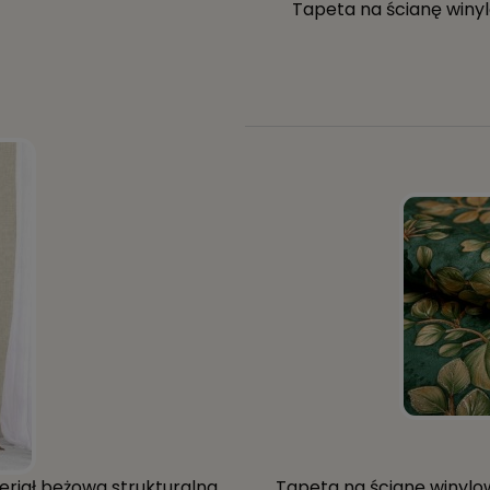
Tapeta na ścianę winyl
teriał beżowa strukturalna
Tapeta na ścianę winylow