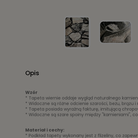
Opis
Wzór
* Tapeta wiernie oddaje wygląd naturalnego kamienia
* Widoczne są różne odcienie szarości, beżu, brązu 
* Tapeta posiada wyraźną fakturę, imitującą chropow
* Widoczne są szare spoiny między "kamieniami", c
Materiał i cechy:
* Podkład tapety wykonany jest z flizeliny, co zapew