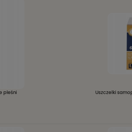
e pleśni
Uszczelki samop