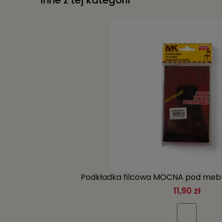
Inne z tej kategorii
Podkładki filcowe pod meble MK 20x44 mm 12 szt. 
wykonane są podkładki, jest miękkim i delikatny
mebli.
Podkładki filcowe pod meble MK 20x44 mm 12 szt. są
podkładek, co pozwala na zabezpieczenie większej ilo
Dzięki zastosowaniu podkładek filcowych pod meble
pewnością spełni oczekiwania każdego, kto ceni sob
Długość (cm):
4.4 cm
Kod producenta:
5902020133513
Stan opakowania:
oryginalne
Szerokość produktu:
2 cm
Grubość:
0.5 mm
Liczba sztuk:
12 szt.
Kolor:
szary
Materiał:
filc
Podkładka filcowa MOCNA pod meb
11,90 zł