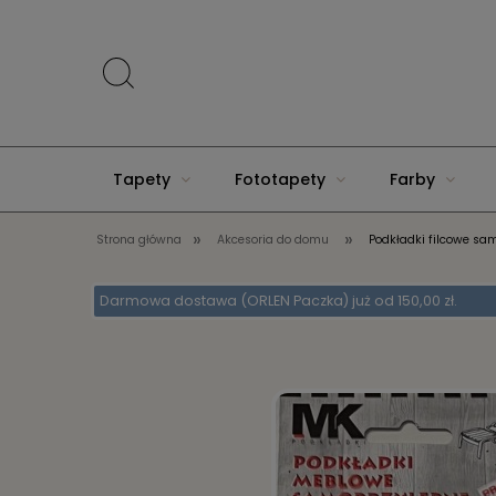
Tapety
Fototapety
Farby
»
»
Strona główna
Akcesoria do domu
Podkładki filcowe sa
Akcesoria do domu
Darmowa dostawa (ORLEN Paczka) już od 150,00 zł.