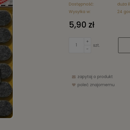
Dostępność:
duża i
Wysyłka w:
24 go
5,90 zł
+
szt.
-
zapytaj o produkt
poleć znajomemu