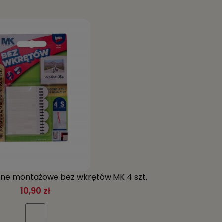
ed zarysowaniami i uszkodzeniami. Filc, z którego
i przed uszkodzeniami spowodowanymi przesuwaniem
 koloru podłogi. W opakowaniu znajduje się 12 sztuk
iany podłogi. To produkt wysokiej jakości, który z
ne montażowe bez wkrętów MK 4 szt.
10,90 zł