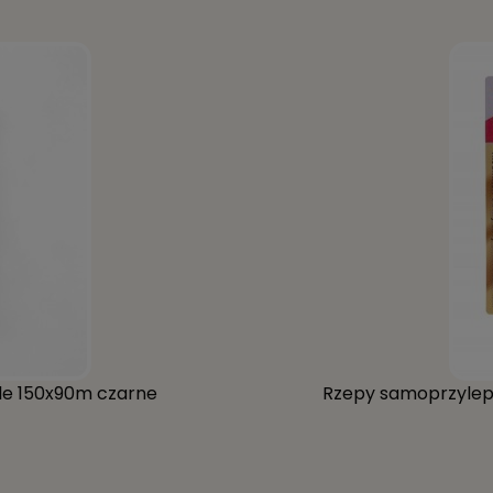
to wybór dla osób, które chcą zabezpieczyć swoje podłogi prz
m materiałem, co pozwala na skuteczne zabezpieczenie podłog
 dostępne w kolorze szarym, co pozwala na dostosowanie ich do
ści mebli.
 MK 20x44 mm 12 szt. można uniknąć kosztownych napraw lub wym
ie estetykę i funkcjonalność swojego wnętrza.
le 150x90m czarne
Rzepy samoprzylep