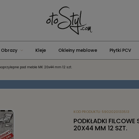
Obrazy
Kleje
Okleiny meblowe
Płytki PCV
moprzylepne pod meble MK 20x44 mm 12 szt.
KOD PRODUKTU:
5902020133513
PODKŁADKI FILCOWE 
20X44 MM 12 SZT.