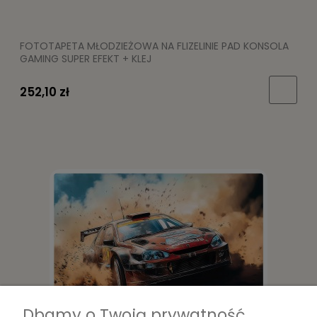
FOTOTAPETA MŁODZIEŻOWA NA FLIZELINIE PAD KONSOLA
GAMING SUPER EFEKT + KLEJ
252,10 zł
Dbamy o Twoją prywatność