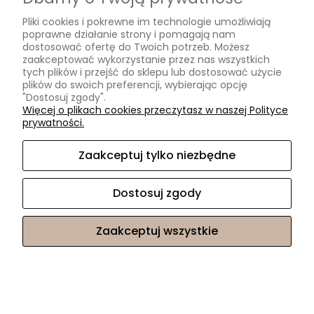
Pliki cookies i pokrewne im technologie umożliwiają
poprawne działanie strony i pomagają nam
dostosować ofertę do Twoich potrzeb. Możesz
FOTOTAPETA NA FLIZELINIE AUTO RAJDOWY SAMOCHÓD
zaakceptować wykorzystanie przez nas wszystkich
WRC SPORT SUBARU IMPREZA ART
tych plików i przejść do sklepu lub dostosować użycie
plików do swoich preferencji, wybierając opcję
"Dostosuj zgody".
252,10 zł
Więcej o plikach cookies przeczytasz w naszej Polityce
prywatności.
Zaakceptuj tylko niezbędne
Dostosuj zgody
Zaakceptuj wszystkie